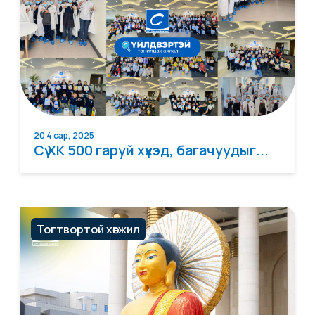
20 4 сар, 2025
Сүү ХК 500 гаруй хүүхэд, багачуудыг...
Тогтвортой хөгжил