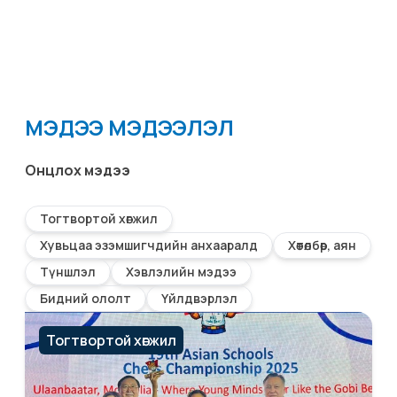
МЭДЭЭ МЭДЭЭЛЭЛ
Онцлох мэдээ
Тогтвортой хөгжил
Хувьцаа эзэмшигчдийн анхааралд
Хөтөлбөр, аян
Түншлэл
Хэвлэлийн мэдээ
Бидний ололт
Үйлдвэрлэл
Тогтвортой хөгжил