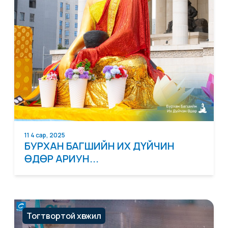
11 4 сар, 2025
БУРХАН БАГШИЙН ИХ ДҮЙЧИН
ӨДӨР АРИУН...
Тогтвортой хөгжил