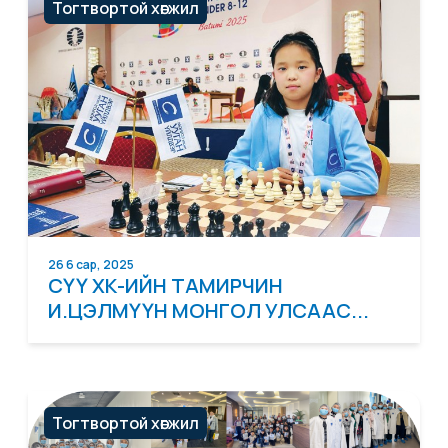
Тогтвортой хөгжил
26 6 сар, 2025
СҮҮ ХК-ИЙН ТАМИРЧИН
И.ЦЭЛМҮҮН МОНГОЛ УЛСААС...
Тогтвортой хөгжил