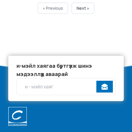
« Previous
Next »
и-мэйл хаягаа бүртгүүлж шинэ
мэдээллүүд аваарай