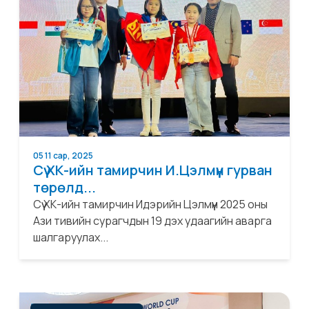
05 11 сар, 2025
Сүү ХК-ийн тамирчин И.Цэлмүүн гурван
төрөлд...
Сүү ХК-ийн тамирчин Идэрийн Цэлмүүн 2025 оны
Ази тивийн сурагчдын 19 дэх удаагийн аварга
шалгаруулах...