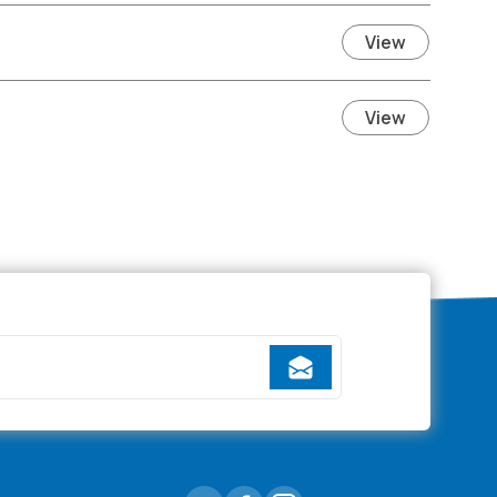
View
View