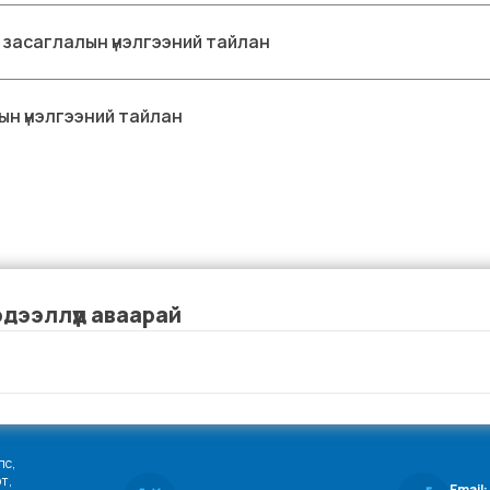
 засаглалын үнэлгээний тайлан
ын үнэлгээний тайлан
эдээллүүд аваарай
с, 
, 
Email: