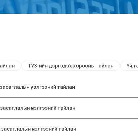
тайлан
ТУЗ-ийн дэргэдэх хорооны тайлан
Үйл 
 засаглалын үнэлгээний тайлан
 засаглалын үнэлгээний тайлан
 засаглалын үнэлгээний тайлан