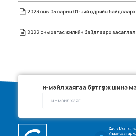
2023 оны 05 сарын 01-ний өдрийн байдлаарх
2022 оны хагас жилийн байдлаарх засаглал
и-мэйл хаягаа бүртгүүлж шинэ м
Хаяг:
 Монгол ул
Улаанбаатар хот