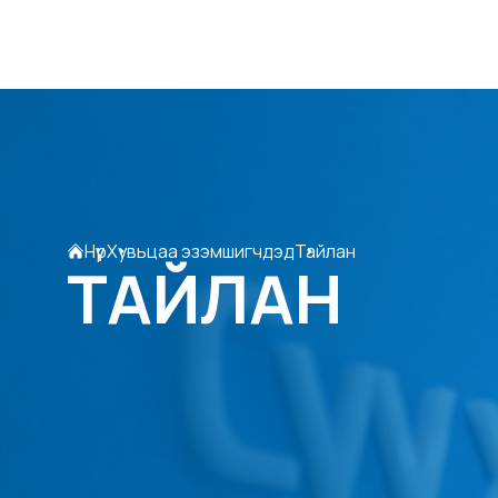
Нүүр
Хувьцаа эзэмшигчдэд
Тайлан
ТАЙЛАН