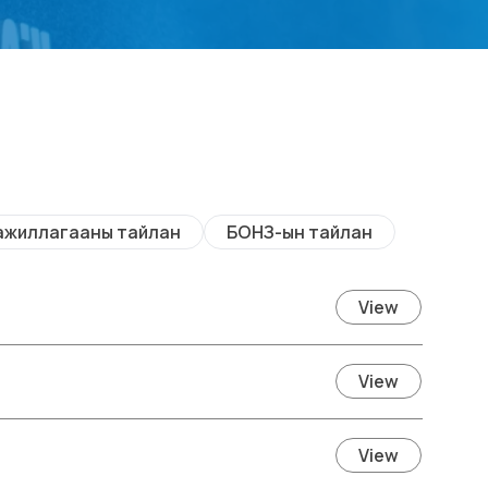
ажиллагааны тайлан
БОНЗ-ын тайлан
View
View
View