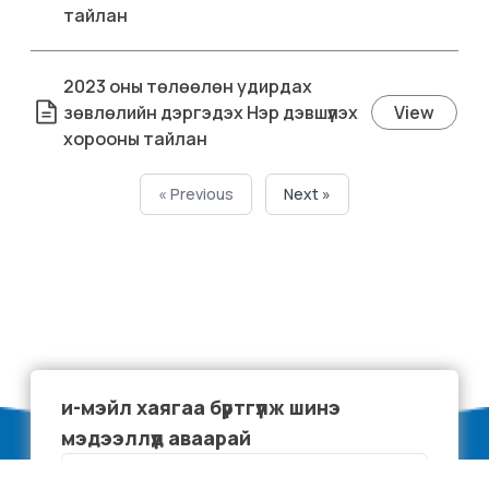
тайлан
2023 оны төлөөлөн удирдах
зөвлөлийн дэргэдэх Нэр дэвшүүлэх
View
хорооны тайлан
« Previous
Next »
и-мэйл хаягаа бүртгүүлж шинэ
мэдээллүүд аваарай