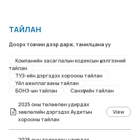
ТАЙЛАН
Доорх товчин дээр дарж, танилцана уу
Компанийн засаглалын кодексын үнэлгээний
тайлан
ТУЗ-ийн дэргэдэх хорооны тайлан
Үйл ажиллагааны тайлан
БОНЗ-ын тайлан
Санхүүгийн тайлан
2025 оны төлөөлөн удирдах
зөвлөлийн дэргэдэх Аудитын
View
хорооны тайлан
2025 оны төлөөлөн удирдах