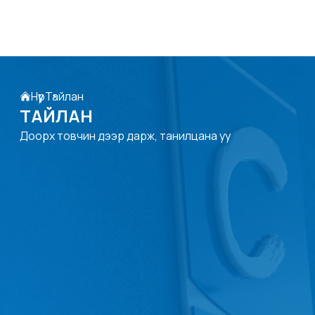
Нүүр
Тайлан
ТАЙЛАН
Доорх товчин дээр дарж, танилцана уу