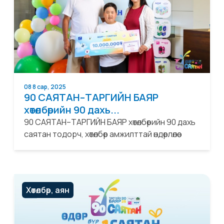
08 8 сар, 2025
90 САЯТАН–ТАРГИЙН БАЯР
хөтөлбөрийн 90 дахь...
90 САЯТАН–ТАРГИЙН БАЯР хөтөлбөрийн 90 дахь
саятан тодорч, хөтөлбөр амжилттай өндөрлөлөө
Хөтөлбөр, аян