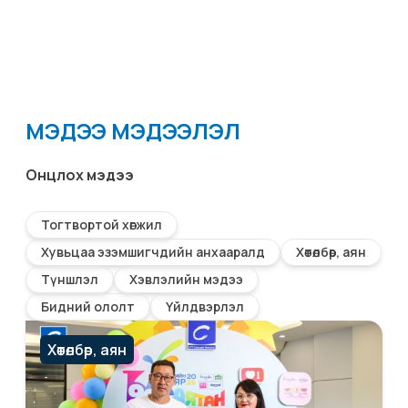
МЭДЭЭ МЭДЭЭЛЭЛ
Онцлох мэдээ
Тогтвортой хөгжил
Хувьцаа эзэмшигчдийн анхааралд
Хөтөлбөр, аян
Түншлэл
Хэвлэлийн мэдээ
Бидний ололт
Үйлдвэрлэл
Хөтөлбөр, аян