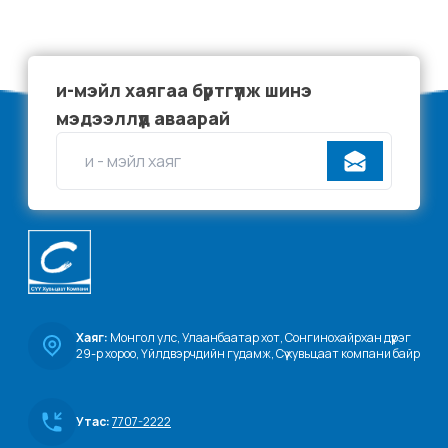
и-мэйл хаягаа бүртгүүлж шинэ
мэдээллүүд аваарай
Хаяг:
 Монгол улс, Улаанбаатар хот, Сонгинохайрхан дүүрэг 
29-р хороо, Үйлдвэрчдийн гудамж, Сүү хувьцаат компани байр
Утас:
7707-2222