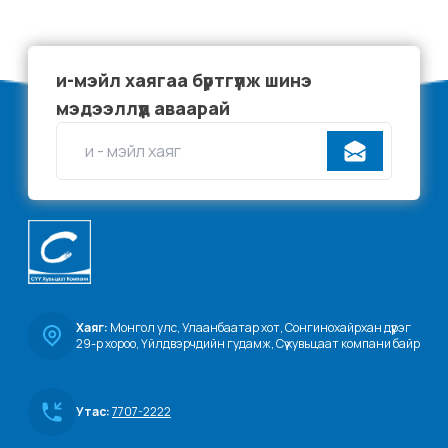
и-мэйл хаягаа бүртгүүлж шинэ
мэдээллүүд аваарай
Хаяг:
 Монгол улс, Улаанбаатар хот, Сонгинохайрхан дүүрэг 
29-р хороо, Үйлдвэрчдийн гудамж, Сүү хувьцаат компани байр
Утас:
7707-2222