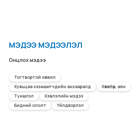
МЭДЭЭ МЭДЭЭЛЭЛ
Онцлох мэдээ
Тогтвортой хөгжил
Хувьцаа эзэмшигчдийн анхааралд
Хөтөлбөр, аян
Түншлэл
Хэвлэлийн мэдээ
Бидний ололт
Үйлдвэрлэл