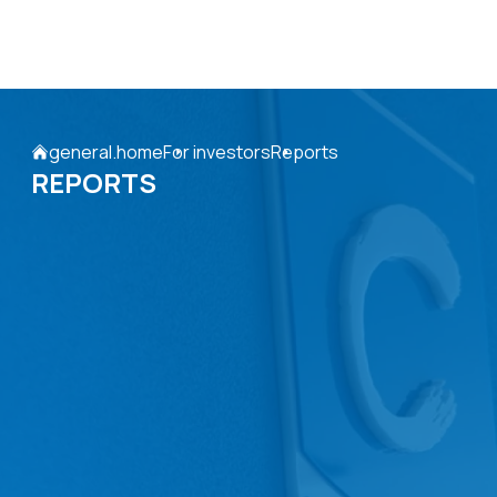
general.home
For investors
Reports
REPORTS