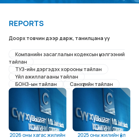
REPORTS
Доорх товчин дээр дарж, танилцана уу
Компанийн засаглалын кодексын үнэлгээний
тайлан
ТУЗ-ийн дэргэдэх хорооны тайлан
Үйл ажиллагааны тайлан
БОНЗ-ын тайлан
Санхүүгийн тайлан
2026 оны хагас жилийн
2025 оны жилийн үйл