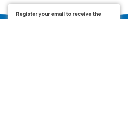
Register your email to receive the
updates!
Address: "SUU" Joint Stock Company Labor union street - 37, 
Songinokhairkhan district, Ulaanbaatar Mongolia
Phone: 7707-2222